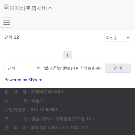
고객 게시판
문의 남겨주시면 최대한 빨리 답변드리겠습니다.
내
비
전체 22
게
이
션
1
토
글
검색
Powered by KBoard
업 체 명 : 거제바로퀵서비스
대 표 : 박철수
사업자번호 : 612-12-54563
주 소 : 경남 거제시 거제중앙로29길 12-1
연 락 처 : 055-633-8283 / 010-8531-9191