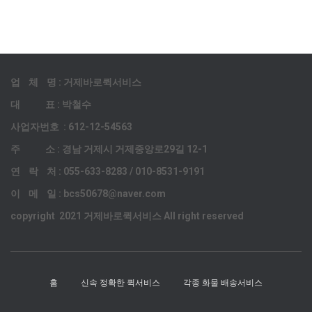
업 체 명 : 거제바로퀵서비스
대 표 : 박철수
사업자번호 : 612-12-54563
주 소 : 경남 거제시 거제중앙로29길 12-1
연 락 처 : 055-633-8283 / 010-8531-9191
이 메 일 : bcs50678@naver.com
copyright 2021 거제바로퀵서비스 All right reserved
홈
신속 정확한 퀵서비스
각종 화물 배송서비스