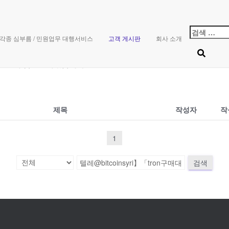
게시판
검
각종 심부름 / 민원업무 대행서비스
고객 게시판
회사 소개
색:
한 빨리 답변드리겠습니다.
제목
작성자
작
1
검색