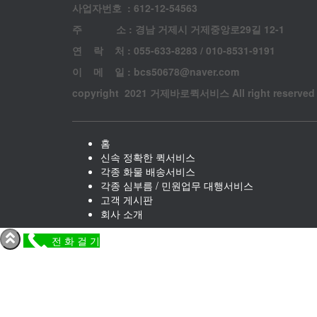
사업자번호 : 612-12-54563
주 소 : 경남 거제시 거제중앙로29길 12-1
연 락 처 : 055-633-8283 / 010-8531-9191
이 메 일 : bcs50678@naver.com
copyright 2021 거제바로퀵서비스 All right reserved
홈
신속 정확한 퀵서비스
각종 화물 배송서비스
각종 심부름 / 민원업무 대행서비스
고객 게시판
회사 소개
전 화 걸 기