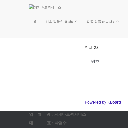
고객 
홈
신속 정확한 퀵서비스
각종 화물 배송서비스
문의 남겨주시면 최대
전체 22
번호
Powered by KBoard
업 체 명 : 거제바로퀵서비스
대 표 : 박철수