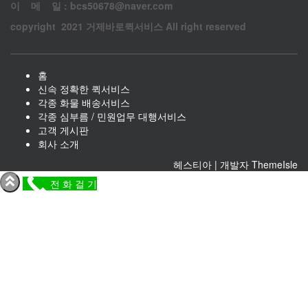
이 메 일 : bcs50678@naver.com
copyright 2021 거제바로퀵서비스 All right reserved
홈
신속 정확한 퀵서비스
각종 화물 배송서비스
각종 심부름 / 민원업무 대행서비스
고객 게시판
회사 소개
헤스티아 | 개발자
ThemeIsle
전 화 걸 기