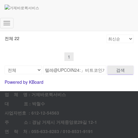
고객 게시판
문의 남겨주시면 최대한 빨리 답변드리겠습니다.
내
비
전체 22
게
이
션
1
토
글
검색
Powered by KBoard
업 체 명 : 거제바로퀵서비스
대 표 : 박철수
사업자번호 : 612-12-54563
주 소 : 경남 거제시 거제중앙로29길 12-1
연 락 처 : 055-633-8283 / 010-8531-9191