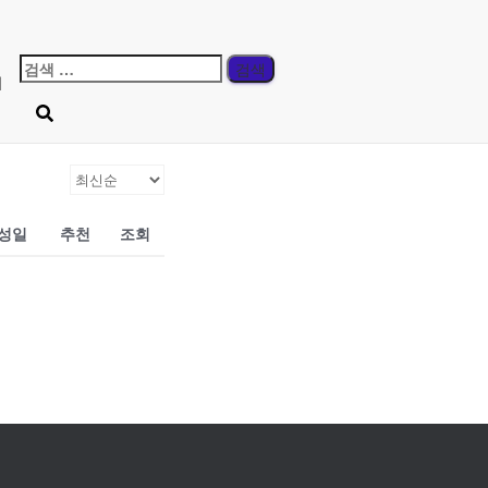
검
개
색:
성일
추천
조회