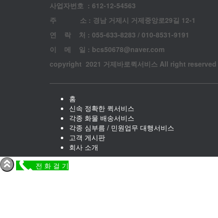
사업자번호 : 612-12-54563
주 소 : 경남 거제시 거제중앙로29길 12-1
연 락 처 : 055-633-8283 / 010-8531-9191
이 메 일 : bcs50678@naver.com
copyright 2021 거제바로퀵서비스 All right reserved
홈
신속 정확한 퀵서비스
각종 화물 배송서비스
각종 심부름 / 민원업무 대행서비스
고객 게시판
회사 소개
전 화 걸 기