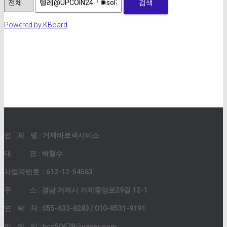
검색
Powered by KBoard
업 체 명 : 거제바로퀵서비스
대 표 : 박철수
사업자번호 : 612-12-54563
주 소 : 경남 거제시 거제중앙로29길 12-1
연 락 처 : 055-633-8283 / 010-8531-9191
이 메 일 : bcs50678@naver.com