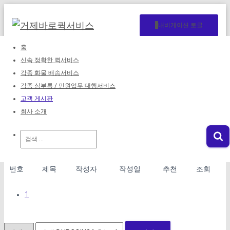
내비게이션 토글
홈
신속 정확한 퀵서비스
고객 게시판
각종 화물 배송서비스
각종 심부름 / 민원업무 대행서비스
고객 게시판
문의 남겨주시면 최대한 빨리 답변드리겠습니다.
회사 소개
전체 22
검
색:
번호
제목
작성자
작성일
추천
조회
1