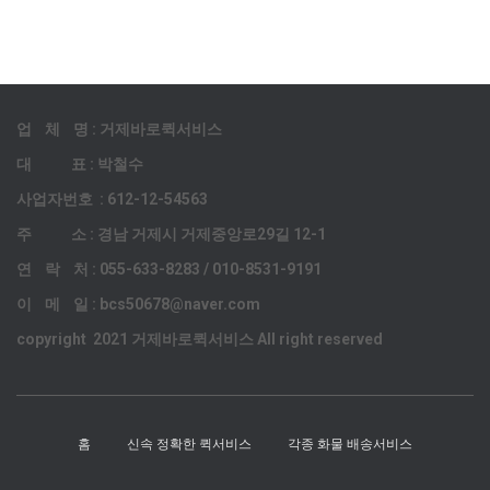
업 체 명 : 거제바로퀵서비스
대 표 : 박철수
사업자번호 : 612-12-54563
주 소 : 경남 거제시 거제중앙로29길 12-1
연 락 처 : 055-633-8283 / 010-8531-9191
이 메 일 : bcs50678@naver.com
copyright 2021 거제바로퀵서비스 All right reserved
홈
신속 정확한 퀵서비스
각종 화물 배송서비스