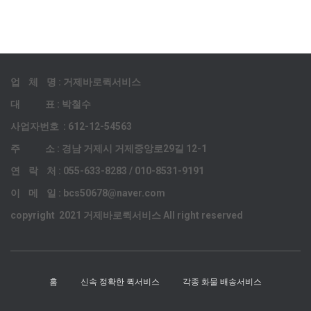
업 체 명 : 거제바로퀵서비스
대 표 : 박철수
사업자번호 : 612-12-54563
주 소 : 경남 거제시 거제중앙로29길 12-1
연 락 처 : 055-633-8283 / 010-8531-9191
이 메 일 : bcs50678@naver.com
copyright 2021 거제바로퀵서비스 All right reserved
홈
신속 정확한 퀵서비스
각종 화물 배송서비스