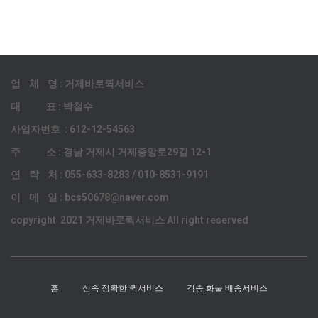
업 체 명 : 거제바로퀵서비스
대 표 : 박철수
사업자번호 : 612-12-54563
주 소 : 경남 거제시 거제중앙로29길 12-1
연 락 처 : 055-633-8283 / 010-8531-9191
이 메 일 : bcs50678@naver.com
copyright 2021 거제바로퀵서비스 All right reserved
홈
신속 정확한 퀵서비스
각종 화물 배송서비스