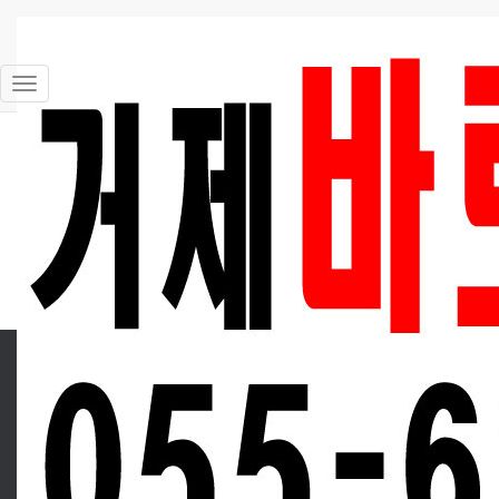
고객 게시판
문의 남겨주시면 최대한 빨리 답변드리겠습니다.
내
비
전체 22
게
이
션
1
토
글
검색
Powered by KBoard
업 체 명 : 거제바로퀵서비스
대 표 : 박철수
사업자번호 : 612-12-54563
주 소 : 경남 거제시 거제중앙로29길 12-1
연 락 처 : 055-633-8283 / 010-8531-9191