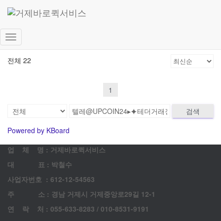
고객 게시판
문의 남겨주시면 최대한 빨리 답변드리겠습니다.
내
비
전체 22
게
이
션
1
토
글
검색
Powered by KBoard
업 체 명 : 거제바로퀵서비스
대 표 : 박철수
사업자번호 : 612-12-54563
주 소 : 경남 거제시 거제중앙로29길 12-1
연 락 처 : 055-633-8283 / 010-8531-9191