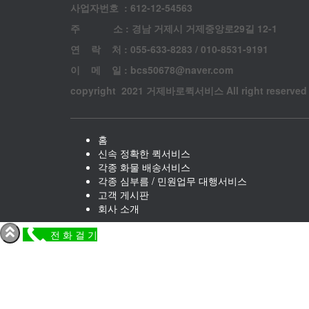
사업자번호 : 612-12-54563
주 소 : 경남 거제시 거제중앙로29길 12-1
연 락 처 : 055-633-8283 / 010-8531-9191
이 메 일 : bcs50678@naver.com
copyright 2021 거제바로퀵서비스 All right reserved
홈
신속 정확한 퀵서비스
각종 화물 배송서비스
각종 심부름 / 민원업무 대행서비스
고객 게시판
회사 소개
전 화 걸 기