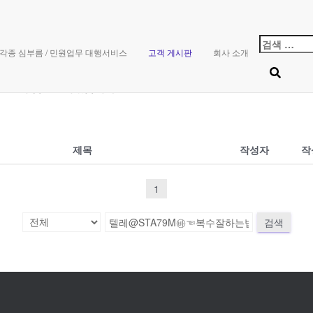
게시판
검
각종 심부름 / 민원업무 대행서비스
고객 게시판
회사 소개
색:
한 빨리 답변드리겠습니다.
제목
작성자
작
1
검색