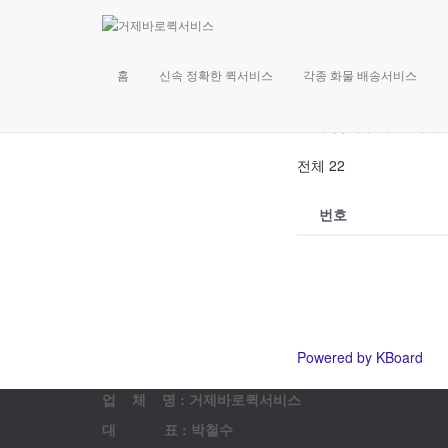
고객 
홈
신속 정확한 퀵서비스
각종 화물 배송서비스
문의 남겨주시면 최대
전체 22
번호
Powered by KBoard
업 체 명 : 거제바로퀵서비스
대 표 : 박철수