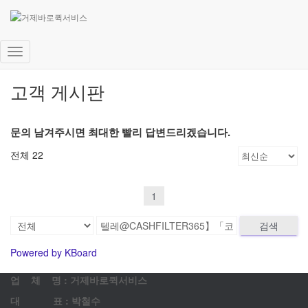
내
비
고객 게시판
게
이
션
문의 남겨주시면 최대한 빨리 답변드리겠습니다.
토
글
전체 22
1
검색
Powered by KBoard
업 체 명 : 거제바로퀵서비스
대 표 : 박철수