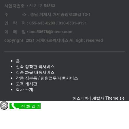
사업자번호 : 612-12-54563
주 소 : 경남 거제시 거제중앙로29길 12-1
연 락 처 : 055-633-8283 / 010-8531-9191
이 메 일 : bcs50678@naver.com
copyright 2021 거제바로퀵서비스 All right reserved
홈
신속 정확한 퀵서비스
각종 화물 배송서비스
각종 심부름 / 민원업무 대행서비스
고객 게시판
회사 소개
헤스티아 | 개발자
ThemeIsle
전 화 걸 기