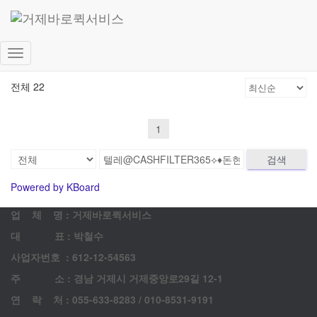
고객 게시판
문의 남겨주시면 최대한 빨리 답변드리겠습니다.
내
비
전체 22
게
이
션
1
토
글
검색
Powered by KBoard
업 체 명 : 거제바로퀵서비스
대 표 : 박철수
사업자번호 : 612-12-54563
주 소 : 경남 거제시 거제중앙로29길 12-1
연 락 처 : 055-633-8283 / 010-8531-9191