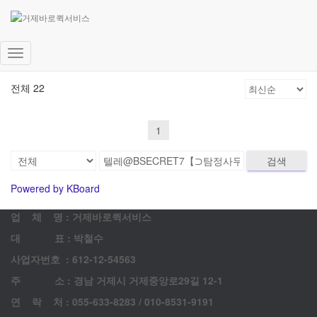
고객 게시판
문의 남겨주시면 최대한 빨리 답변드리겠습니다.
내
비
전체 22
게
이
션
1
토
글
검색
Powered by KBoard
업 체 명 : 거제바로퀵서비스
대 표 : 박철수
사업자번호 : 612-12-54563
주 소 : 경남 거제시 거제중앙로29길 12-1
연 락 처 : 055-633-8283 / 010-8531-9191