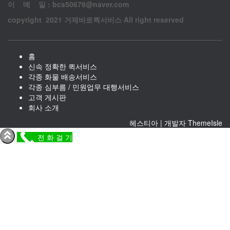
이 메 일 : bcs50678@naver.com
copyright 2021 거제바로퀵서비스 All right reserved
홈
신속 정확한 퀵서비스
각종 화물 배송서비스
각종 심부름 / 민원업무 대행서비스
고객 게시판
회사 소개
헤스티아 | 개발자
ThemeIsle
전 화 걸 기