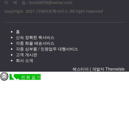
이 메 일 : bcs50678@naver.com
copyright 2021 거제바로퀵서비스 All right reserved
홈
신속 정확한 퀵서비스
각종 화물 배송서비스
각종 심부름 / 민원업무 대행서비스
고객 게시판
회사 소개
헤스티아 | 개발자
ThemeIsle
전 화 걸 기