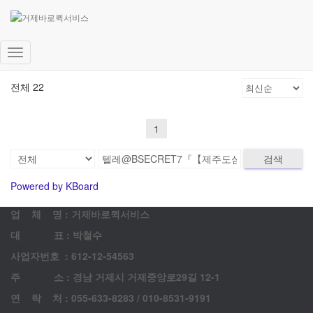
고객 게시판
문의 남겨주시면 최대한 빨리 답변드리겠습니다.
내
비
전체 22
게
이
션
1
토
글
검색
Powered by KBoard
업 체 명 : 거제바로퀵서비스
대 표 : 박철수
사업자번호 : 612-12-54563
주 소 : 경남 거제시 거제중앙로29길 12-1
연 락 처 : 055-633-8283 / 010-8531-9191