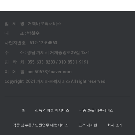
업 체 명 : 거제바로퀵서비스
대 표 : 박철수
사업자번호 : 612-12-54563
주 소 : 경남 거제시 거제중앙로29길 12-1
연 락 처 : 055-633-8283 / 010-8531-9191
이 메 일 : bcs50678@naver.com
copyright 2021 거제바로퀵서비스 All right reserved
홈
신속 정확한 퀵서비스
각종 화물 배송서비스
각종 심부름 / 민원업무 대행서비스
고객 게시판
회사 소개