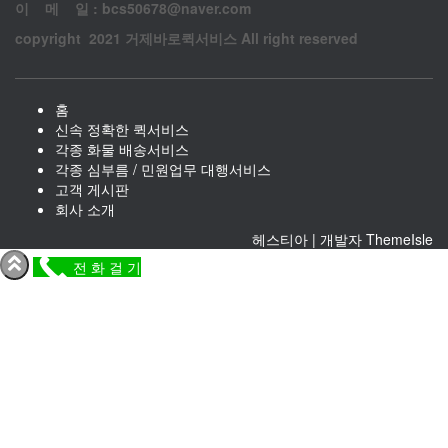
이 메 일 : bcs50678@naver.com
copyright 2021 거제바로퀵서비스 All right reserved
홈
신속 정확한 퀵서비스
각종 화물 배송서비스
각종 심부름 / 민원업무 대행서비스
고객 게시판
회사 소개
헤스티아 | 개발자
ThemeIsle
전 화 걸 기