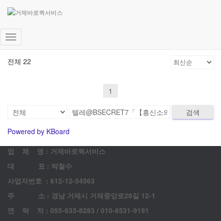
고객 게시판
문의 남겨주시면 최대한 빨리 답변드리겠습니다.
내
비
전체 22
게
이
션
1
토
글
검색
Powered by KBoard
업 체 명 : 거제바로퀵서비스
대 표 : 박철수
사업자번호 : 612-12-54563
주 소 : 경남 거제시 거제중앙로29길 12-1
연 락 처 : 055-633-8283 / 010-8531-9191