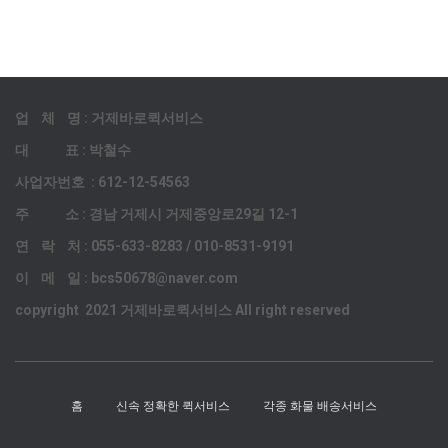
업 체 명 : 거제바로퀵서비스
대 표 : 박철수
사업자번호 : 612-12-54563
주 소 : 경남 거제시 거제중앙로29길 12-1
연 락 처 : 055-633-8283 / 010-8531-9191
이 메 일 : bcs50678@naver.com
copyright 2021 거제바로퀵서비스 All right reserved
홈
신속 정확한 퀵서비스
각종 화물 배송서비스