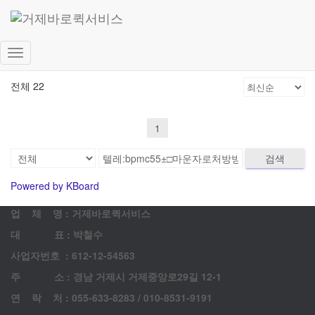
고객 게시판
문의 남겨주시면 최대한 빨리 답변드리겠습니다.
내
비
전체 22
게
이
션
1
토
글
검색
Powered by KBoard
업 체 명 : 거제바로퀵서비스
대 표 : 박철수
사업자번호 : 612-12-54563
주 소 : 경남 거제시 거제중앙로29길 12-1
연 락 처 : 055-633-8283 / 010-8531-9191