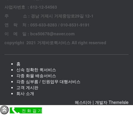
사업자번호 : 612-12-54563
주 소 : 경남 거제시 거제중앙로29길 12-1
연 락 처 : 055-633-8283 / 010-8531-9191
이 메 일 : bcs50678@naver.com
copyright 2021 거제바로퀵서비스 All right reserved
홈
신속 정확한 퀵서비스
각종 화물 배송서비스
각종 심부름 / 민원업무 대행서비스
고객 게시판
회사 소개
헤스티아 | 개발자
ThemeIsle
전 화 걸 기