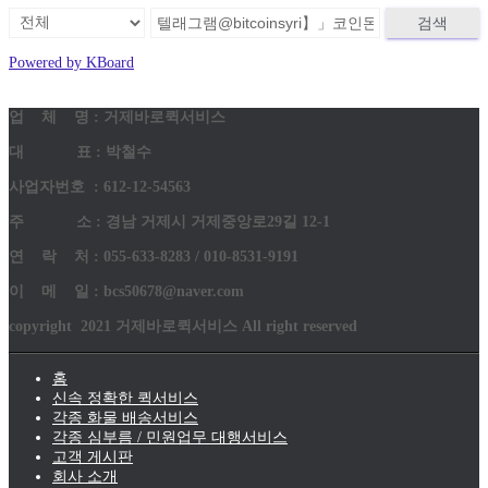
검색
Powered by KBoard
업 체 명 : 거제바로퀵서비스
대 표 : 박철수
사업자번호 : 612-12-54563
주 소 : 경남 거제시 거제중앙로29길 12-1
연 락 처 : 055-633-8283 / 010-8531-9191
이 메 일 : bcs50678@naver.com
copyright 2021 거제바로퀵서비스 All right reserved
홈
신속 정확한 퀵서비스
각종 화물 배송서비스
각종 심부름 / 민원업무 대행서비스
고객 게시판
회사 소개